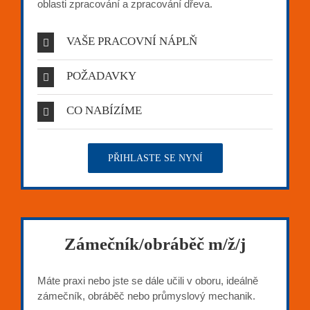
oblasti zpracování a zpracování dřeva.
VAŠE PRACOVNÍ NÁPLŇ
POŽADAVKY
CO NABÍZÍME
PŘIHLASTE SE NYNÍ
Zámečník/obráběč m/ž/j
Máte praxi nebo jste se dále učili v oboru, ideálně
zámečník, obráběč nebo průmyslový mechanik.