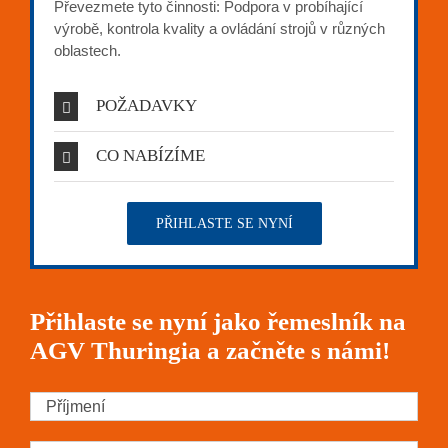
Převezmete tyto činnosti: Podpora v probíhající
výrobě, kontrola kvality a ovládání strojů v různých
oblastech.
POŽADAVKY
CO NABÍZÍME
PŘIHLASTE SE NYNÍ
Přihlaste se nyní jako řemeslník na
AGV Thuringia a začněte s námi!