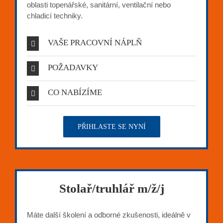
oblasti topenářské, sanitární, ventilační nebo
chladicí techniky.
VAŠE PRACOVNÍ NÁPLŇ
POŽADAVKY
CO NABÍZÍME
PŘIHLASTE SE NYNÍ
Stolař/truhlář m/ž/j
Máte další školení a odborné zkušenosti, ideálně v