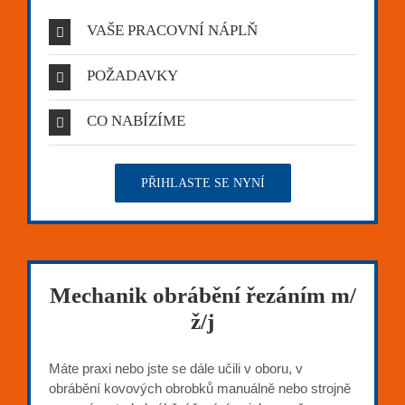
VAŠE PRACOVNÍ NÁPLŇ
POŽADAVKY
CO NABÍZÍME
PŘIHLASTE SE NYNÍ
Mechanik obrábění řezáním m/
ž/j
Máte praxi nebo jste se dále učili v oboru, v
obrábění kovových obrobků manuálně nebo strojně