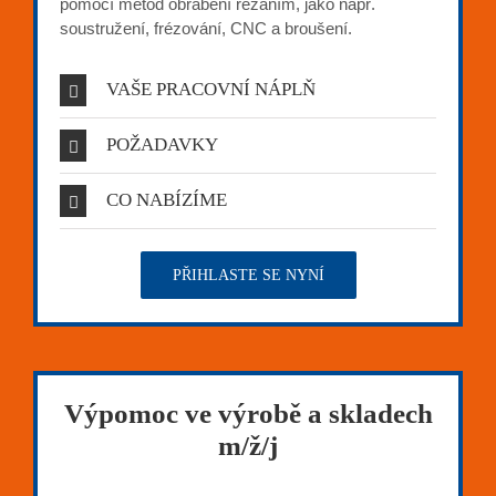
pomocí metod obrábění řezáním, jako např.
soustružení, frézování, CNC a broušení.
VAŠE PRACOVNÍ NÁPLŇ
POŽADAVKY
CO NABÍZÍME
PŘIHLASTE SE NYNÍ
Výpomoc ve výrobě a skladech
m/ž/j