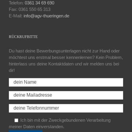
Telefon:
0361 34 69 690
Fax: 0361 550 65 313
E-Mail:
info@agv-thueringen.de
RÜCKRUFBITTE
Du hast deine Bewerbungsunterlagen nicht zur Hand oder
möchtest uns erstmal besser kennenlernen? Kein Problem,
hinterlass uns deine Kontaktdaten und wir melden uns bei
dir!
Ich bin mit der Zweckgebundenen Verarbeitung
meiner Daten einverstanden.